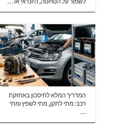
לשמור על הטויוטה, היונדאי או …
אחזקת רכב היא אחד הסעיפים המשמעותיים ביותר
בתקציב המשפחתי בישראל. מעבר להוצאות הקבועות
על דלק וביטוח, הבלאי הטבעי של המערכות המכניות
והחשמליות מזמן לנו לעיתים קרובות ביקורים במוסך.
הדילמה המרכזית שעומדת בפני כל בעל רכב היא
כלכלית וטכנית כאחד: האם להשקיע בחלק חדש
מהניילון, או שמא ישנן חלופות זולות יותר […]
המדריך המלא לחיסכון באחזקת
רכב: מתי לתקן, מתי לשפץ ומתי
…