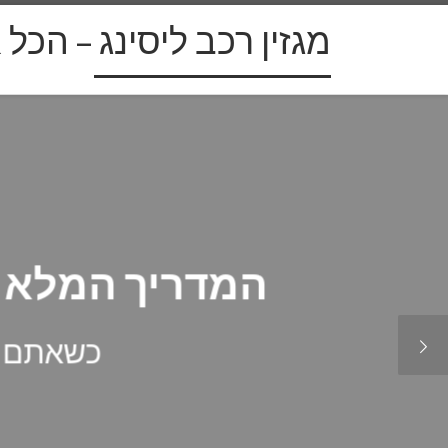
מגזין רכב ליסינג – הכל 
ם: הנדסה, אסתטיקה
רים האחרונים. ...