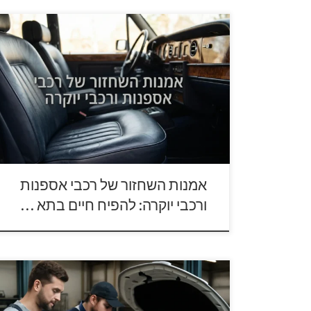
עולם הרכב הקלאסי ורכבי היוקרה מונע על ידי תשוקה,
היסטוריה והערכה עמוקה לאסתטיקה ולמכניקה של
פעם. אספנים ומשוגעים לדבר משקיעים משאבים
אדירים בחיפוש אחר הדגם המושלם, זה שמחזיר אותם
לתקופת זוהר מוטורית שעברה מן העולם. בעוד שרבים
נוטים למקד את רוב תשומת הלב בשיפוץ המנוע,
בשחזור המערכות המכניות המורכבות או […]
אמנות השחזור של רכבי אספנות
ורכבי יוקרה: להפיח חיים בתא …
בעשורים האחרונים, תחום הרכב עובר שינוי מרחיק
לכת, עם עלייה משמעותית בשימוש ברכבים חשמליים.