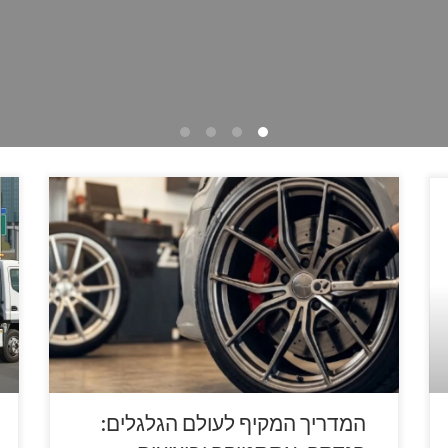
עולם הרכב עבר תהפוכות רבות בעשורים האחרונים.
ה
אם בעבר המכונית נתפסה ככלי תחבורה בסיסי שנועד
ה
להעביר נוסעים מנקודה א' לנקודה ב', הרי שהיום
מדובר במכונה טכנולוגית מורכבת שבה כל רכיב מתוכנן
י
בקפידה. אחד הרכיבים החשובים ביותר, שזוכה לעיתים
מ
להתעלמות מצד נהגים מן השורה אך נחשב לקריטי
י
עבור חובבי רכב ואנשי […]
המדריך המקיף לעולם הגלגלים: