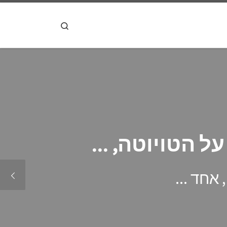
דלג לתוכן
Search
המלא לטיפולי רכב: איך ל
כשאתם לוקחים רכב בליסינג תפעולי
קרא עוד »