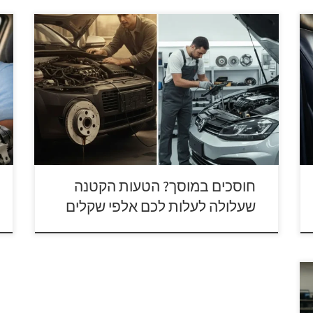
למה אנחנו שמים לב לרכב רק כשמשהו קטן מתחיל
א
להציק? עבור נהגים רבים, הרכב הוא הרבה יותר מכלי
ו
תחבורה; הוא השותף המרכזי לניהול השגרה, העבודה
ל
והמשפחה. עם זאת, התחזוקה שלו נתפסת לעיתים
ב
קרובות כמעמסה כלכלית שמעדיפים לדחות. בתוך
מ
המציאות של יוקר המחיה, הפיתוי לוותר על בדיקה
ל
שגרתית או לדחות תיקון […]
חוסכים במוסך? הטעות הקטנה
שעלולה לעלות לכם אלפי שקלים