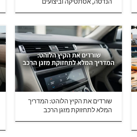
הנדסה, אסתטיקה וביצועים
הקיץ הישראלי אינו מותיר מקום לפשרות בכל הנוגע
ת
לטמפרטורה בתוך תא הנוסעים. בימים שבהם המעלות
ה
מטפסות והלחות שוברת שיאים, מערכת מיזוג אוויר
ש
תקינה ברכב עוברת מהגדרה של "מותרות" להגדרה של
מ
צורך בטיחותי ובריאותי של ממש. נהיגה ברכב לוהט
ל
פוגעת משמעותית בזמן התגובה של הנהג, מגבירה את
מ
רמת העייפות ועלולה להוביל […]
א
שורדים את הקיץ הלוהט: המדריך
המלא לתחזוקת מזגן הרכב