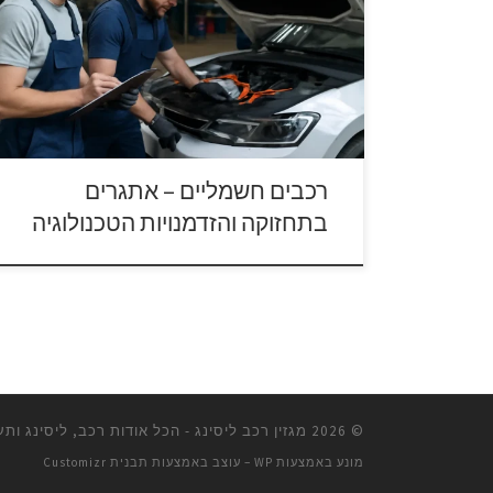
השינוי הזה לא רק משפיע על האופן שבו אנו נוהגים,
אלא גם על הדרך שבה אנו מבצעים תחזוקה ושירות
לרכב. חברות רכב בינלאומיות רבות, ביניהן פולקסווגן,
הציבו את הרכב החשמלי כאבן דרך במודל העסקי
שלהן, עם […]
רכבים חשמליים – אתגרים
בתחזוקה והזדמנויות הטכנולוגיה
© 2026
מגזין רכב ליסינג - הכל אודות רכב, ליסינג ות
מונע באמצעות
WP
– עוצב באמצעות
תבנית Customizr