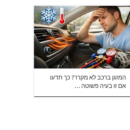
נחנו נכנסים לרכב ביום חם, מדליקים את המזגן –
מגלים שהוא לא מקרר כמו פעם. הרוח יוצאת פושרת,
פעמים אפילו חמה, ולפעמים פשוט אין זרימה
כלל.האם זה רק חוסר בגז? פילטר שנסתם? או שאולי
דובר בבעיה עמוקה יותר? במדריך הבא נעזור לכם
הבין איך לזהות את מקור התקלה – ומה […]
המזגן ברכב לא מקרר? כך תדעו
אם זו בעיה פשוטה …